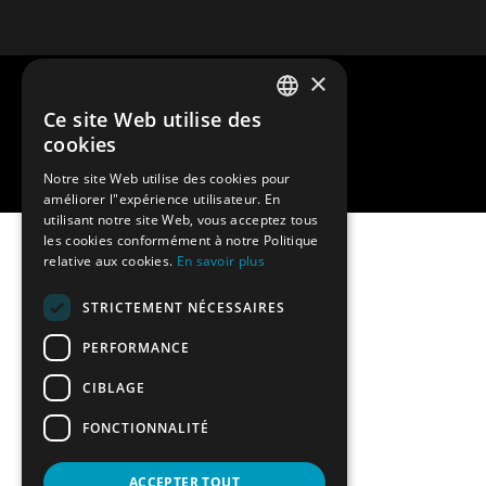
×
Droits d’auteur – GenericProductName 2026.
Ce site Web utilise des
ENGLISH
Luggage storage Amsterdam
cookies
DUTCH
Notre site Web utilise des cookies pour
Site Web de Davey Smit.
améliorer l"expérience utilisateur. En
GERMAN
utilisant notre site Web, vous acceptez tous
les cookies conformément à notre Politique
SPANISH
relative aux cookies.
En savoir plus
FRENCH
Définitivement fermé
STRICTEMENT NÉCESSAIRES
PERFORMANCE
Le service de consigne à bagages DropandGo est
définitivement fermé. Nous tenons à remercier tous
CIBLAGE
nos clients pour leur soutien au fil des années.Si
FONCTIONNALITÉ
vous avez des questions ou si vous avez besoin de
plus d’informations, veuillez nous contacter à
ACCEPTER TOUT