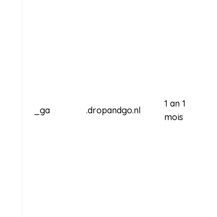
1 an 1
_ga
.dropandgo.nl
mois