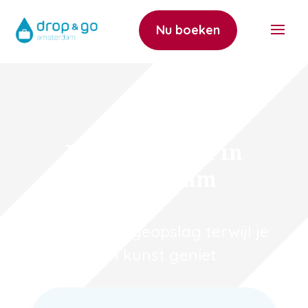
Nu boeken
Museumnacht in
Amsterdam
Veilige bagageopslag terwijl je
van kunst geniet