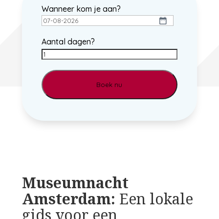
Wanneer kom je aan?
DD
dash
Aantal dagen?
MM
dash
JJJJ
Museumnacht
Amsterdam:
Een lokale
gids voor een