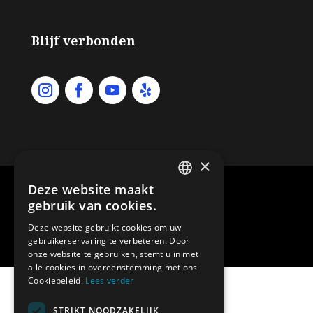
Bagage bewaren in Amsterdam
Blijf verbonden
×
Copyright – drop and go 2026.
Deze website maakt
ENGLISH
gebruik van cookies.
Luggage storage Amsterdam
DUTCH
Deze website gebruikt cookies om uw
gebruikerservaring te verbeteren. Door
Website door Davey Smit.
GERMAN
onze website te gebruiken, stemt u in met
alle cookies in overeenstemming met ons
SPANISH
Cookiebeleid.
Lees verder
FRENCH
STRIKT NOODZAKELIJK