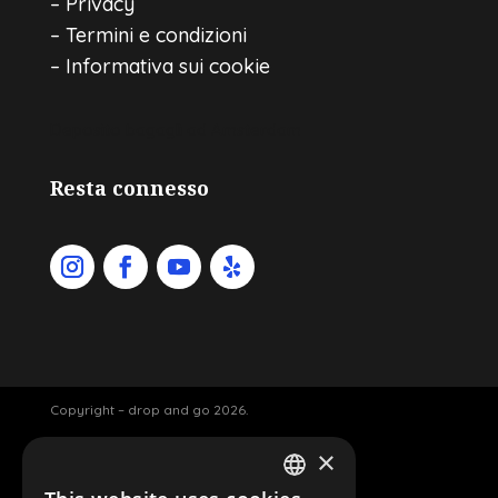
–
Privacy
–
Termini e condizioni
–
Informativa sui cookie
Deposito bagagli ad Amsterdam
Resta connesso
Copyright – drop and go 2026.
×
Luggage storage Amsterdam