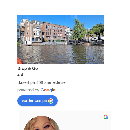
Drop & Go
4.4
Basert på 808 anmeldelser
powered by
G
o
o
g
l
e
vurder oss på