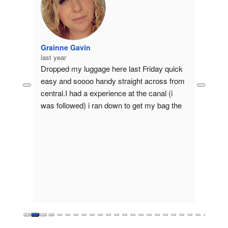
Grainne Gavin
last year
eat 
Dropped my luggage here last Friday quick 
rdam 
easy and soooo handy straight across from 
ine or 
central.I had a experience at the canal (i 
 last 
was followed) i ran down to get my bag the 
Drop 
lady behind the desk let me stay until I 
tamzil
calmed down she was a absolutely beautiful 
last ye
in every single way gave me tips on how to 
Safe, 
stay safe and how to deal with those types 
luggag
🙈.If u happen to be reading this thank u 
good s
again so much for calming me!!This lady 
needs a raise!!!