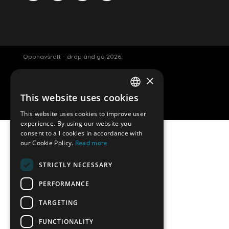
Opphavsrett – drop and go 2026.
×
Luggage storage Amsterdam
This website uses cookies
ENGLISH
Nettside av Davey smit.
This website uses cookies to improve user
DUTCH
experience. By using our website you
consent to all cookies in accordance with
GERMAN
our Cookie Policy.
Read more
SPANISH
Permanently closed
STRICTLY NECESSARY
FRENCH
PERFORMANCE
DropandGo luggage storage is permanently
closed. We would like to thank all our customers for
TARGETING
their support over the years.
FUNCTIONALITY
If you have any questions or need further