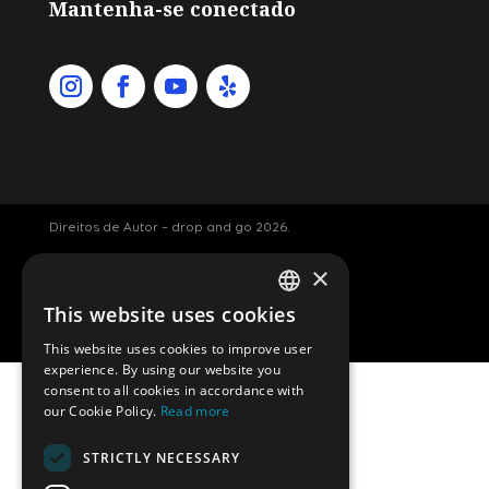
Mantenha-se conectado
Direitos de Autor – drop and go 2026.
×
Luggage storage Amsterdam
This website uses cookies
ENGLISH
Website por Davey smit.
This website uses cookies to improve user
DUTCH
experience. By using our website you
consent to all cookies in accordance with
GERMAN
our Cookie Policy.
Read more
SPANISH
Permanently closed
STRICTLY NECESSARY