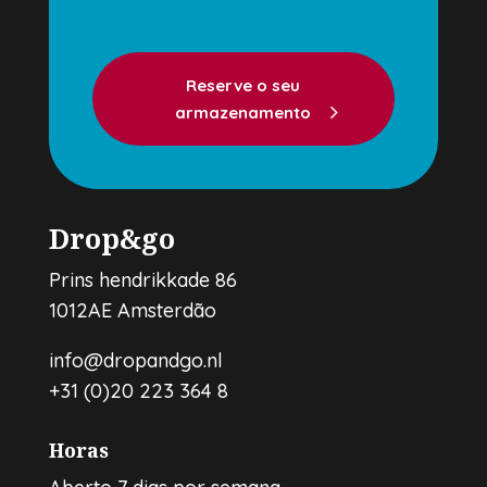
Reserve o seu
armazenamento
Drop&go
Prins hendrikkade 86
1012AE Amsterdão
info@dropandgo.nl
+31 (0)20 223 364 8
Horas