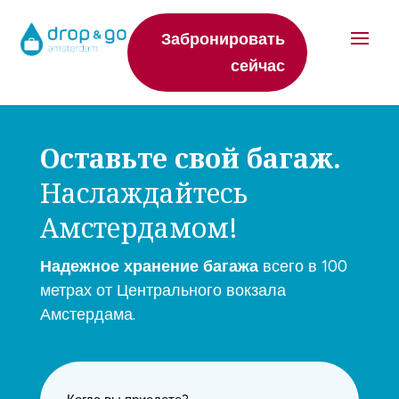
Забронировать
сейчас
Оставьте свой багаж.
Наслаждайтесь
Амстердамом!
Надежное хранение багажа
всего в 100
метрах от Центрального вокзала
Амстердама.