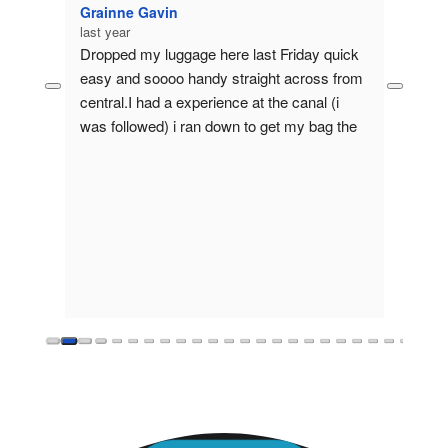
Grainne Gavin
last year
eat 
Dropped my luggage here last Friday quick 
rdam 
easy and soooo handy straight across from 
ine or 
central.I had a experience at the canal (i 
 last 
was followed) i ran down to get my bag the 
Drop 
lady behind the desk let me stay until I 
tamzil
calmed down she was a absolutely beautiful 
last ye
in every single way gave me tips on how to 
Safe, 
stay safe and how to deal with those types 
luggag
🙈.If u happen to be reading this thank u 
good s
again so much for calming me!!This lady 
needs a raise!!!