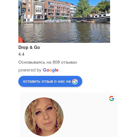
Drop & Go
4.4
Основываясь на 808 отзывах
powered by
G
o
o
g
l
e
оставить отзыв о нас на