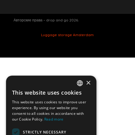
Авторские права – drop and go 2026.
Luggage storage Amsterdam
Веб-сайт от Davey smit.
×
Навсегда закрыто
This website uses cookies
ENGLISH
Сервис хранения багажа DropandGo закрыт
This website uses cookies to improve user
навсегда. Мы хотим поблагодарить всех наших
DUTCH
experience. By using our website you
клиентов за поддержку на протяжении многих
consent to all cookies in accordance with
лет.Если у вас есть вопросы или нужна
GERMAN
our Cookie Policy.
Read more
дополнительная информация, свяжитесь с нами по
SPANISH
STRICTLY NECESSARY
адресу oscar@dropandgo.eu