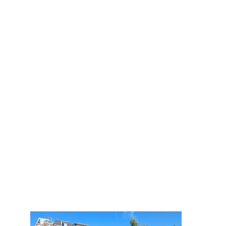
350 тыс.+
единиц багажа надежно
хранится