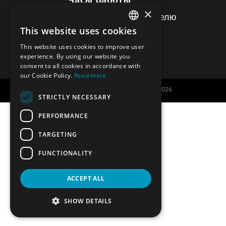
×
Открыто 7 дней в неделю
This website uses cookies
с 10:00 до 19:00
ENGLISH
This website uses cookies to improve user
DUTCH
experience. By using our website you
consent to all cookies in accordance with
GERMAN
our Cookie Policy.
Read more
Авторские права – drop and go 2026.
SPANISH
STRICTLY NECESSARY
FRENCH
PERFORMANCE
TARGETING
Навсегда закрыто
FUNCTIONALITY
Сервис хранения багажа DropandGo закрыт н
ACCEPT ALL
есть вопросы или нужна дополнительная ин
SHOW DETAILS