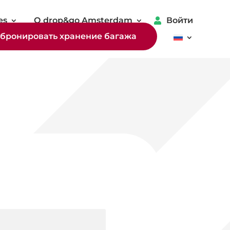
es
О drop&go Amsterdam
Войти
бронировать хранение багажа