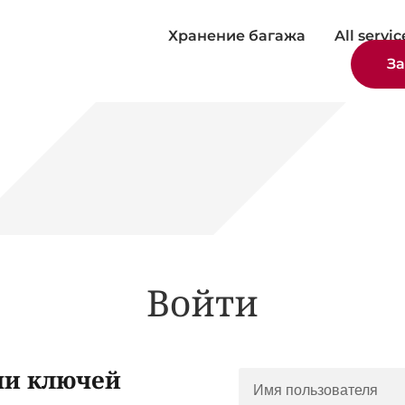
Хранение багажа
All servic
За
Войти
чи ключей