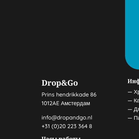
Drop&Go
Ин
—
Х
Prins hendrikkade 86
—
К
1012AE Амстердам
—
Д
info@dropandgo.nl
—
П
+31 (0)20 223 364 8
Часы работы