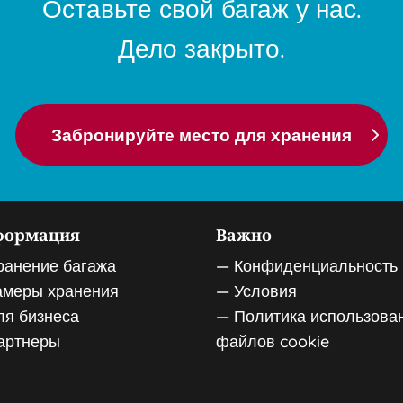
Оставьте свой багаж у нас.
Дело закрыто.
Забронируйте место для хранения
формация
Важно
ранение багажа
—
Конфиденциальность
амеры хранения
—
Условия
ля бизнеса
—
Политика использова
артнеры
файлов cookie
Хранение багажа в Амстерда