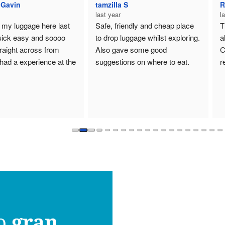
epublic Green
Pérola Nayandra
ast year
last year
he staff were courteous.It is 
Wonderful!
lso close to Amsterdam 
entral Station, so I can 
ecommend it.
ro
gran