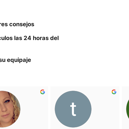
pie
al
ores consejos
f
ulos las 24 horas del
su equipaje