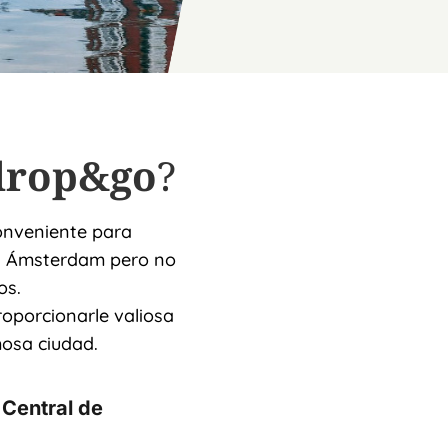
drop&go
?
onveniente para
en Ámsterdam pero no
os.
oporcionarle valiosa
mosa ciudad.
 Central de