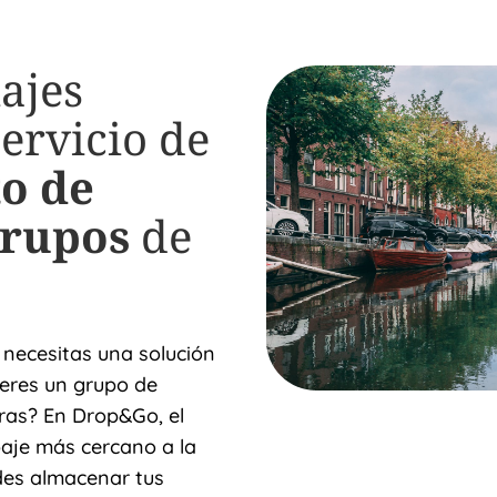
iajes
servicio de
o de
grupos
de
necesitas una solución
 eres un grupo de
as? En Drop&Go, el
aje más cercano a la
des almacenar tus