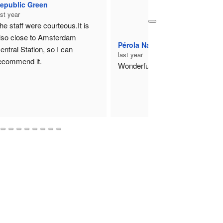
Eli Esteban
Tempocasa Pescara
last year
last year
Really friendly staff, very 
precise, highly recomm