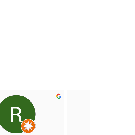
zas de equipaje
macenadas de
orma segura