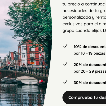
tu precio a continuac
necesidades de tu gr
personalizada y renta
exclusivos para el a
grupo cuando elijas 
N
10% de descuen
por 10 – 19 piezas
N
20% de descuen
por 20 – 29 pieza
N
30% de descuen
Comprueba tu de