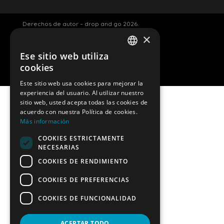
Derechos de autor – drop and go 2026.
×
Luggage storage Amsterdam
Ese sitio web utiliza
ENGLISH
cookies
Página web de Davey Smit.
DUTCH
Este sitio web usa cookies para mejorar la
experiencia del usuario. Al utilizar nuestro
GERMAN
sitio web, usted acepta todas las cookies de
acuerdo con nuestra Política de cookies.
SPANISH
Más información
Cerrado
COOKIES ESTRICTAMENTE
FRENCH
permanentemente
NECESARIAS
COOKIES DE RENDIMIENTO
El servicio de consigna de equipaje de DropandGo
está cerrado de forma permanente. Queremos
COOKIES DE PREFERENCIAS
agradecer a todos nuestros clientes por su apoyo
COOKIES DE FUNCIONALIDAD
a lo largo de los años.Si tienes alguna pregunta o
necesitas más información, contáctanos en
ACEPTAR TODO