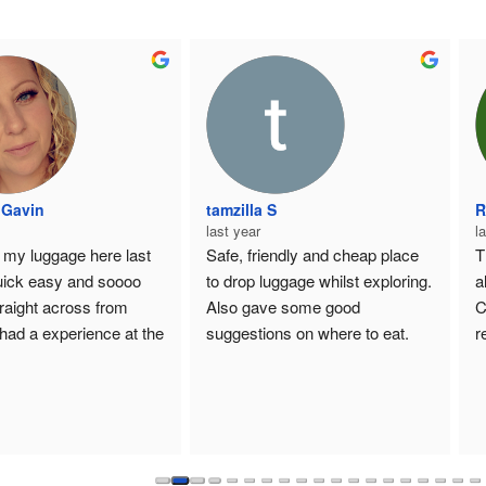
epublic Green
Pérola Nayandra
ast year
last year
he staff were courteous.It is 
Wonderful!
lso close to Amsterdam 
entral Station, so I can 
ecommend it.