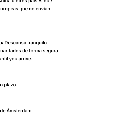
 China u otros países que
 europeas que no envían
aaDescansa tranquilo
guardados de forma segura
ntil you arrive.
o plazo.
al de Ámsterdam