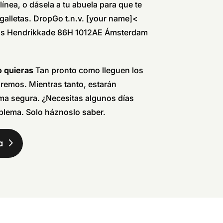
línea, o dásela a tu abuela para que te
galletas.
DropGo t.n.v. [your name]<
ns Hendrikkade 86H 1012AE Ámsterdam
o quieras
Tan pronto como lleguen los
aremos. Mientras tanto, estarán
ma segura. ¿Necesitas algunos días
blema. Solo háznoslo saber.
a