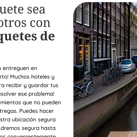
uete sea
otros con
quetes de
lo entreguen en
to! Muchos hoteles y
a recibir y guardar tus
esolver ese problema!
jamientos que no pueden
ntregas. Puedes hacer
stra ubicación segura
ndremos segura hasta
amos convenientemente