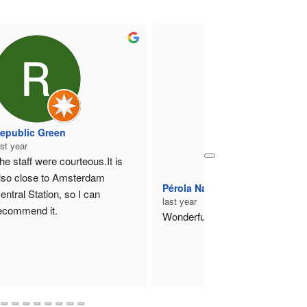
Eli Esteban
Tempocasa Pescara
last year
last year
Really friendly staff, very 
precise, highly recomm