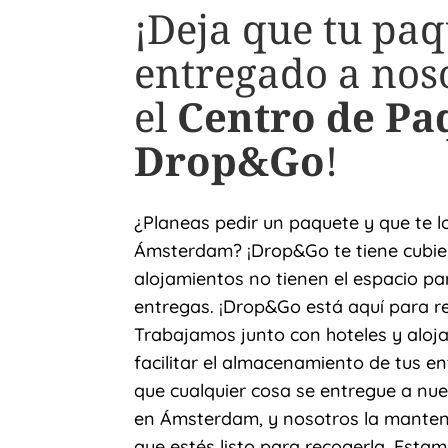
¡Deja que tu paq
entregado a nos
el
Centro de Pa
Drop&Go
!
¿Planeas pedir un paquete y que te 
Ámsterdam? ¡Drop&Go te tiene cubier
alojamientos no tienen el espacio par
entregas. ¡Drop&Go está aquí para r
Trabajamos junto con hoteles y alo
facilitar el almacenamiento de tus e
que cualquier cosa se entregue a nue
en Ámsterdam, y nosotros la mante
que estés listo para recogerla. Est