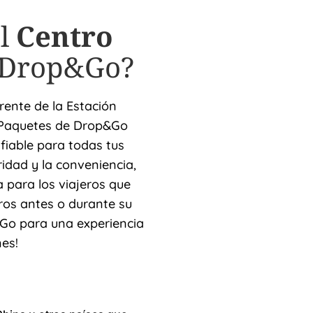
el
Centro
 Drop&Go?
ente de la Estación
 Paquetes de Drop&Go
iable para todas tus
idad y la conveniencia,
a para los viajeros que
os antes o durante su
&Go para una experiencia
es!
pie
bi