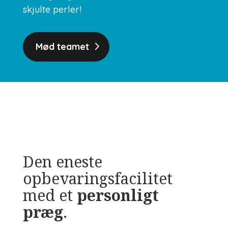
skjulte perler!
Mød teamet
Den eneste
opbevaringsfacilitet
med et
personligt
præg
.