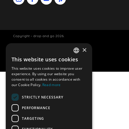
Copyright – drop and go 2026.
×
Luggage storage Amsterdam
This website uses cookies
ENGLISH
Website af Davey smit.
This website uses cookies to improve user
DUTCH
experience. By using our website you
consent to all cookies in accordance with
GERMAN
our Cookie Policy.
Read more
SPANISH
Permanently closed
STRICTLY NECESSARY
FRENCH
PERFORMANCE
DropandGo luggage storage is permanently
closed. We would like to thank all our customers for
TARGETING
their support over the years.