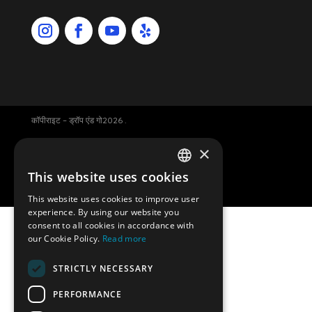
कॉपीराइट – ड्रॉप एंड गो2026 .
×
Luggage storage Amsterdam
This website uses cookies
ENGLISH
वेबसाइट: डेवी स्मिट.
This website uses cookies to improve user
DUTCH
experience. By using our website you
consent to all cookies in accordance with
GERMAN
our Cookie Policy.
Read more
SPANISH
Permanently closed
STRICTLY NECESSARY
FRENCH
PERFORMANCE
DropandGo luggage storage is permanently